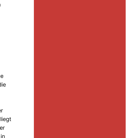
n
re
die
er
liegt
er
 in