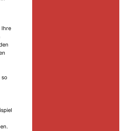
 Ihre
n
rden
ten
 so
spiel
len.