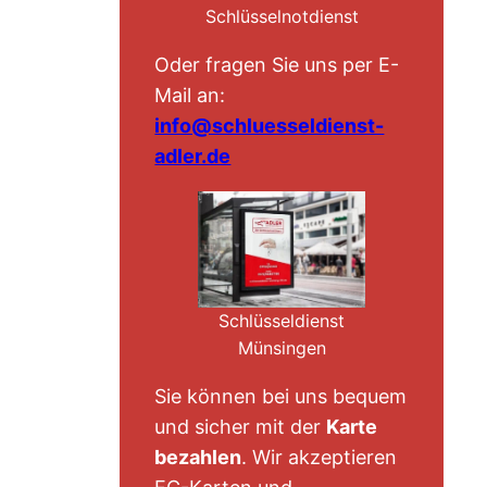
Schlüsselnotdienst
Oder fragen Sie uns per E-
Mail an:
info@schluesseldienst-
adler.de
Schlüsseldienst
Münsingen
Sie können bei uns bequem
und sicher mit der
Karte
bezahlen
. Wir akzeptieren