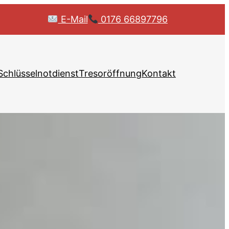
E-Mail
0176 66897796
Schlüsselnotdienst
Tresoröffnung
Kontakt