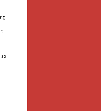
ung
r:
 so